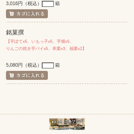
3,016円（税込）
箱
銘菓撰
【芋ぽてx5、いもっ子x5、芋畑x5、
りんごの焼き芋パイx5、幸栗x3、福栗x2】
5,080円（税込）
箱