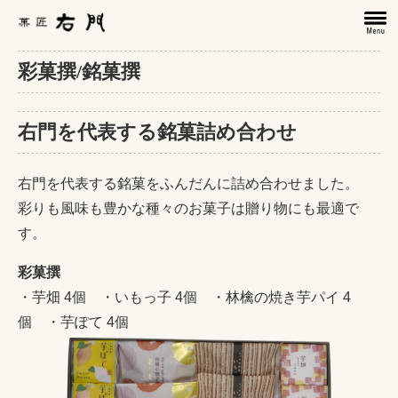
彩菓撰/銘菓撰
右門を代表する銘菓詰め合わせ
右門を代表する銘菓をふんだんに詰め合わせました。
彩りも風味も豊かな種々のお菓子は贈り物にも最適で
す。
彩菓撰
・芋畑 4個 ・いもっ子 4個 ・林檎の焼き芋パイ 4
個 ・芋ぽて 4個