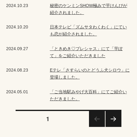
2024.10.23
秘密のケンミンSHOW極みで芋けんぴが
紹介されました。
2024.10.20
日本テレビ「ズムサタわくわく」にてい
も恋が紹介されました。
2024.09.27
「ときめき♡プレシャス」にて「芋ぽ
て」をご紹介いただきました
2024.08.23
Eテレ「さすらいのとどうふ犬シロウ」に
登場しました。
2024.05.01
「ご当地駅みやげ大百科」にてご紹介い
ただきました。
投
固定ページ
1
次の
稿
ペー