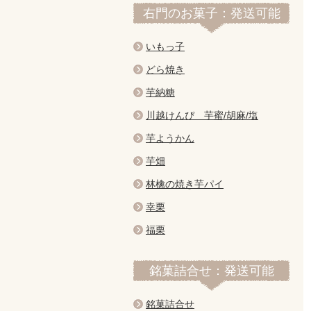
右門のお菓子：発送可能
いもっ子
どら焼き
芋納糖
川越けんぴ 芋蜜/胡麻/塩
芋ようかん
芋畑
林檎の焼き芋パイ
幸栗
福栗
銘菓詰合せ：発送可能
銘菓詰合せ