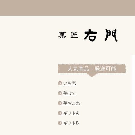
人気商品：発送可能
いも恋
芋ぽて
芋おこわ
ギフトA
ギフトB