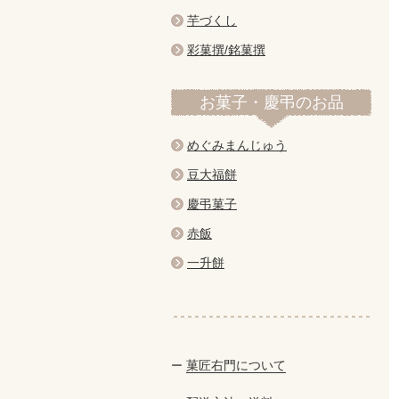
芋づくし
彩菓撰/銘菓撰
お菓子・慶弔のお品
めぐみまんじゅう
豆大福餅
慶弔菓子
赤飯
一升餅
菓匠右門について
ー