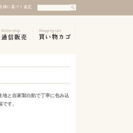
検
検
索
索:
生地と自家製白餡で丁寧に包み込
福です。